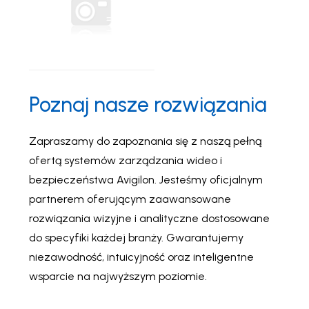
EX1 – Pojedynczy
port 100Mbps POE
Poznaj nasze rozwiązania
Extender do
rozszerzenia Cat 5
Zapraszamy do zapoznania się z naszą pełną
poza 100m Limit
ofertą systemów zarządzania wideo i
kabla.
bezpieczeństwa Avigilon. Jesteśmy oficjalnym
EX1 - Pojedynczy port
partnerem oferującym zaawansowane
100Mbps POE Extender
do rozszerzenia Cat 5
rozwiązania wizyjne i analityczne dostosowane
poza 100m Limit kabla.
do specyfiki każdej branży. Gwarantujemy
niezawodność, intuicyjność oraz inteligentne
wsparcie na najwyższym poziomie.