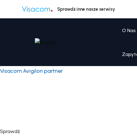
Sprawdź inne nasze serwisy
O Nas
Zapyt
Visacom Avigilon partner
Jako certyfikowany integr
wdrażamy kompletne syste
zarządzania wideo dla fir
Kompleksowe rozwiązania w zakresie bezpieczeństwa wideo i 
Sprawdź