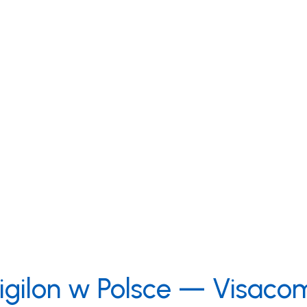
ntroli dostępu skalowalną na dowolną liczbę miejsc i użytko
bezpieczniejsze i bardziej efektywne miejsca produkcji.
, co najważniejsze. Systemy monitoringu dla placówek eduka
igilon w Polsce — Visaco