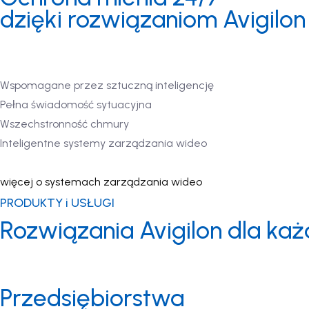
dzięki rozwiązaniom Avigilon
Dostarczamy i wdrażamy pełen ekosystem produktów bezpiecze
kompleksowych produktów i usług w zakresie bezpieczeństwa 
Wspomagane przez sztuczną inteligencję
Pełna świadomość sytuacyjna
Wszechstronność chmury
Inteligentne systemy zarządzania wideo
więcej o systemach zarządzania wideo
PRODUKTY i USŁUGI
Rozwiązania Avigilon dla k
Zobacz, jak ludzie i organizacje na całym świecie są lepiej ch
kompleksowym rozwiązaniom Avigilon w zakresie bezpieczeńs
Przedsiębiorstwa