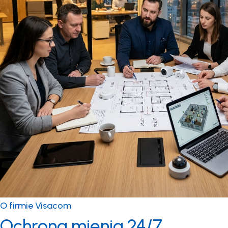
O firmie Visacom
Ochrona mienia 24/7