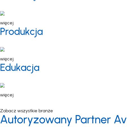
Zabezpiecz każdą lokalizację za pomocą systemów wideo i ko
więcej
Produkcja
Usprawnij swoje operacje i chroń pracowników, aby zapewnić 
więcej
Edukacja
Zapewnienie bezpiecznego środowiska nauki, aby chronić to
więcej
Zobacz wszystkie branże
Autoryzowany Partner Av