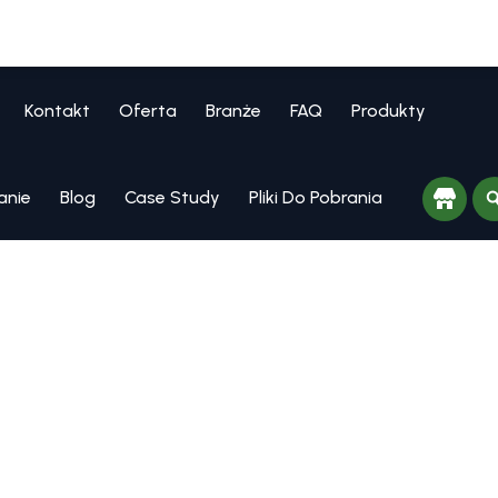
Kontakt
Oferta
Branże
FAQ
Produkty
anie
Blog
Case Study
Pliki Do Pobrania
ator Avigilon projektujem
my monitoringu wizyjnego
m w całej Polsce.
kontroli dostępu, które zapewniają inteligentne, elastyczne