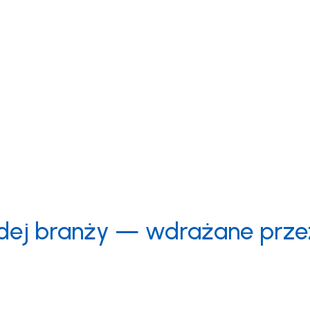
ństwa Avigilon. Jako certyfikowany integrator zapewniamy p
wideo, wspieranych przez inteligentne technologie, dzięki 
ażdej branży — wdrażane prz
ronieni dzięki
twa wideo i kontroli dostępu.