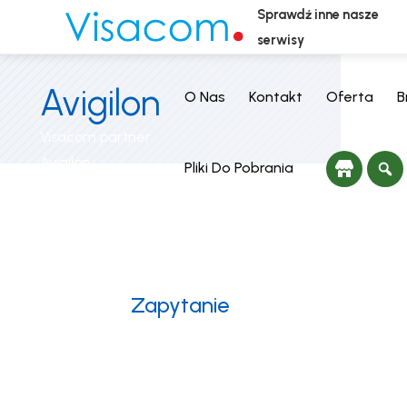
Sprawdź inne nasze
serwisy
Avigilon
O Nas
Kontakt
Oferta
B
Visacom partner
Avigilon
Pliki Do Pobrania
Zapytanie