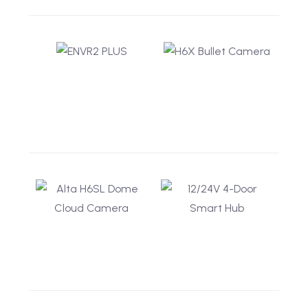
Alta H6SL Bullet
12/24V 8-Door Smart
Cloud Camera
Hub
Uzyskaj lepszą
Smart Hub z serii Core
świadomość sytuacyjną
obsługuje do 8
dzięki analityce wideo
czytników z
opartej na sztucznej
konfigurowalnymi
inteligencji, ostrym
wejściami, nadzorem
obrazom do 5 MP i
EOL i zasilaniem dla
szczegółom dalekiego
osprzętu blokującego
zasięgu.
12/24 V.
ENVR2 PLUS
H6X Bullet Camera
Rejestrator NVR dla
Zapewnij sobie większy
średnich i dużych
zasięg i spełnij wymogi
organizacji,
prywatności dzięki
wykorzystujących
słuchawkom H6X Bullet,
mobilne i rozproszone
które zostały
rozwiązania
zaprojektowane bez
zabezpieczające z
wbudowanego
kamerami innych firm,
mikrofonu.
które nie wykonują
analiz.
Alta H6SL Dome
12/24V 4-Door Smart