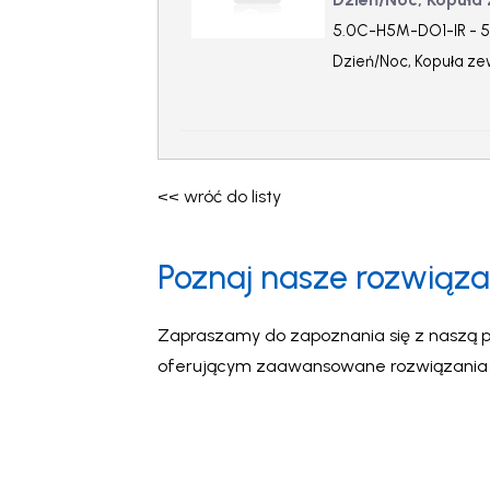
5.0C-H5M-DO1-IR - 5
Dzień/Noc, Kopuła zew
<< wróć do listy
Poznaj nasze rozwiąza
Zapraszamy do zapoznania się z naszą p
oferującym zaawansowane rozwiązania wi
intuicyjność oraz inteligentne wsparcie 