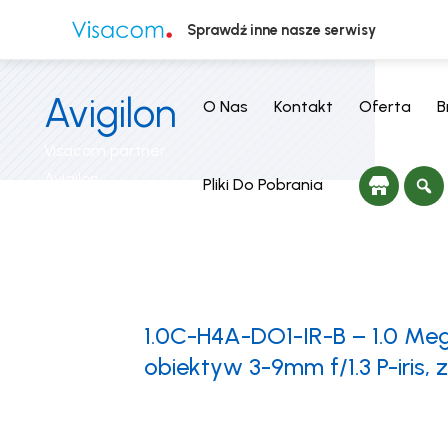
Sprawdź inne nasze serwisy
Avigilon
O Nas
Kontakt
Oferta
B
Visacom partner
Avigilon
Pliki Do Pobrania
1.0C-H4A-DO1-IR-B – 1.0 Meg
obiektyw 3-9mm f/1.3 P-iris,