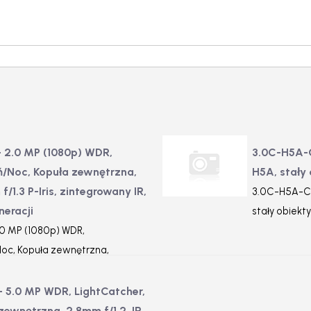
 2.0 MP (1080p) WDR,
3.0C-H5A-C
ń/Noc, Kopuła zewnętrzna,
H5A, stały 
1.3 P-Iris, zintegrowany IR,
3.0C-H5A-CR
neracji
stały obiekty
0 MP (1080p) WDR,
Noc, Kopuła zewnętrzna,
3 P-Iris, zintegrowany IR,
racji
 5.0 MP WDR, LightCatcher,
zewnętrzna, 2.8mm f/1.2, IR