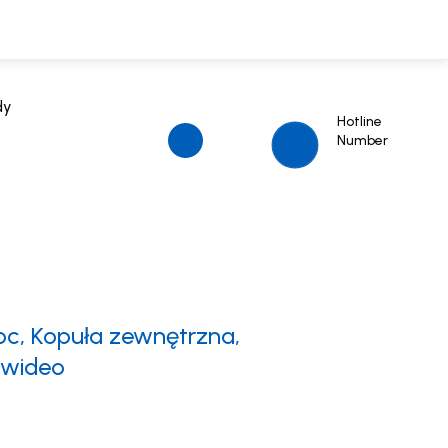
dy
Hotline
Number
oc, Kopuła zewnętrzna,
a wideo