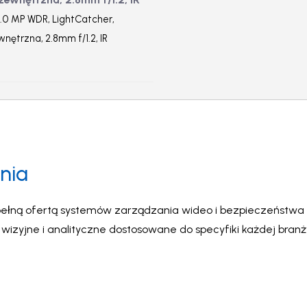
.0 MP WDR, LightCatcher,
nętrzna, 2.8mm f/1.2, IR
nia
ełną ofertą systemów zarządzania wideo i bezpieczeństwa A
zyjne i analityczne dostosowane do specyfiki każdej bran
na najwyższym poziomie.