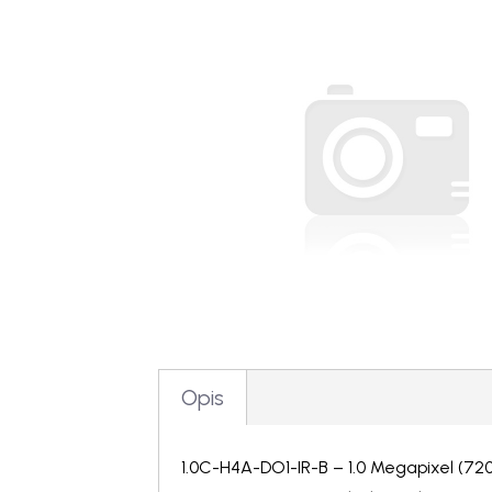
Opis
1.0C-H4A-DO1-IR-B – 1.0 Megapixel (720