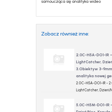
samoucząca się analityka wideo
Zobacz również inne:
2.0C-H5A-DO1-IR –
LightCatcher, Dzie
3.Obiektyw 3-9mm f/
analityka nowej ge
2.0C-H5A-DO1-IR - 2.
LightCatcher, Dzień/
3.Obiektyw 3-9mm f/1.
analityka nowej gene
5.0C-H5M-DO1-IR –
Dzień/Noc, Kopuła 