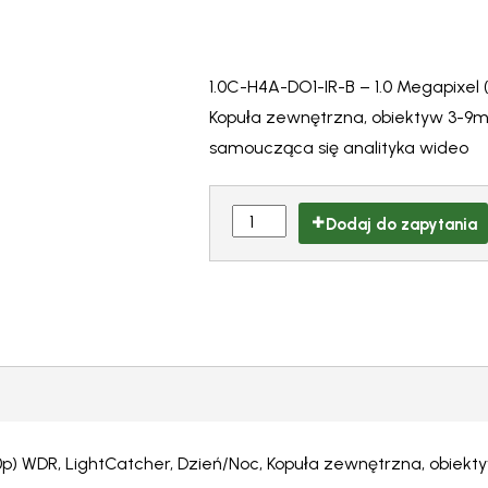
1.0C-H4A-DO1-IR-B – 1.0 Megapixel 
Kopuła zewnętrzna, obiektyw 3-9mm 
samoucząca się analityka wideo
Dodaj do zapytania
p) WDR, LightCatcher, Dzień/Noc, Kopuła zewnętrzna, obiektyw