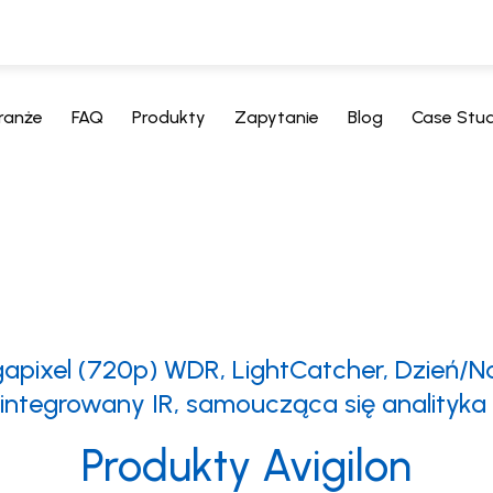
ranże
FAQ
Produkty
Zapytanie
Blog
Case Stu
apixel (720p) WDR, LightCatcher, Dzień/N
 zintegrowany IR, samoucząca się analityk
Produkty Avigilon