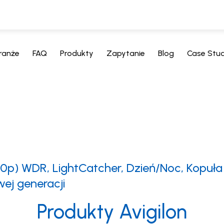
ranże
FAQ
Produkty
Zapytanie
Blog
Case Stu
p) WDR, LightCatcher, Dzień/Noc, Kopuła
wej generacji
Produkty Avigilon