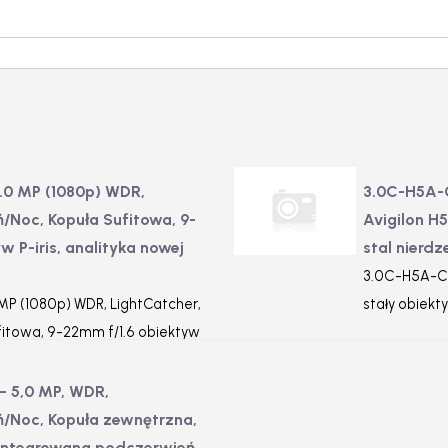
.0 MP (1080p) WDR,
3.0C-H5A-
ń/Noc, Kopuła Sufitowa, 9-
Avigilon H
w P-iris, analityka nowej
stal nierd
3.0C-H5A-CR
P (1080p) WDR, LightCatcher,
stały obiekt
fitowa, 9-22mm f/1.6 obiektyw
j generacji
– 5,0 MP, WDR,
ń/Noc, Kopuła zewnętrzna,
 Zintegrowana podczerwień