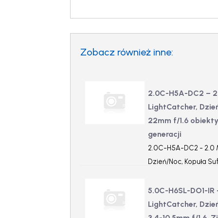
Zobacz również inne:
2.0C-H5A-DC2 – 2
LightCatcher, Dzie
22mm f/1.6 obiekty
generacji
2.0C-H5A-DC2 - 2.0 M
Dzień/Noc, Kopuła Su
P-iris, analityka nowe
5.0C-H6SL-DO1-IR 
LightCatcher, Dzie
3.4-10.5mm f/1.6,