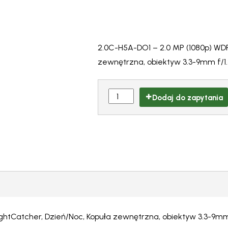
2.0C-H5A-DO1 – 2.0 MP (1080p) WDR
zewnętrzna, obiektyw 3.3-9mm f/1.3
Dodaj do zapytania
htCatcher, Dzień/Noc, Kopuła zewnętrzna, obiektyw 3.3-9mm f/