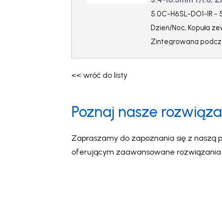
5.0C-H6SL-DO1-IR - 5
Dzień/Noc, Kopuła zew
Zintegrowana podcz
<< wróć do listy
Poznaj nasze rozwiąza
Zapraszamy do zapoznania się z naszą p
oferującym zaawansowane rozwiązania wi
intuicyjność oraz inteligentne wsparcie 