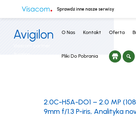
Sprawdź inne nasze serwisy
Avigilon
O Nas
Kontakt
Oferta
B
Visacom partner
Avigilon
Pliki Do Pobrania
2.0C-H5A-DO1 – 2.0 MP (1080
9mm f/1.3 P-iris, Analityka no