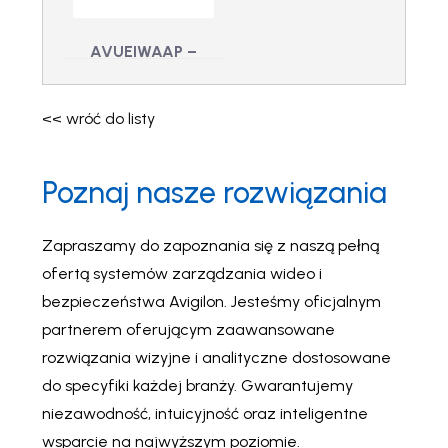
230Vac
AVUEIWAAP –
Biały Iluminator
Dalekiego Zasięgu
<< wróć do listy
AVUEIWAAP - Biały
Iluminator Dalekiego
Zasięgu
Poznaj nasze rozwiązania
Zapraszamy do zapoznania się z naszą pełną
ofertą systemów zarządzania wideo i
bezpieczeństwa Avigilon. Jesteśmy oficjalnym
partnerem oferującym zaawansowane
rozwiązania wizyjne i analityczne dostosowane
do specyfiki każdej branży. Gwarantujemy
niezawodność, intuicyjność oraz inteligentne
wsparcie na najwyższym poziomie.