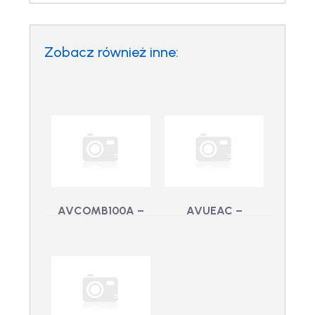
Zobacz również inne:
AVCOMB100A –
AVUEAC –
Skrzynka
Adapter narożny
AVUEAC - Adapter
komunikacyjna
narożny
220-230Vac
AVCOMB100A -
Skrzynka
komunikacyjna 220-