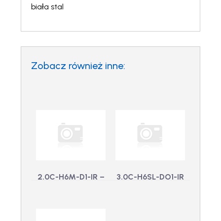
biała stal
Zobacz również inne:
2.0C-H6M-D1-IR –
3.0C-H6SL-DO1-IR
2.0 MP, H6 Mini
– 3.0 MP, WDR,
Dome Camera,
LightCatcher,
WDR,
Dzień/Noc, Kopuła