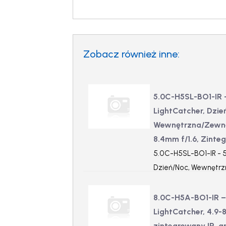
Zobacz również inne:
5.0C-H5SL-BO1-IR 
LightCatcher, Dzie
Wewnętrzna/Zewnęt
8.4mm f/1.6, Zinte
5.0C-H5SL-BO1-IR - 5
Dzień/Noc, Wewnętrz
3.1-8.4mm f/1.6, Zint
8.0C-H5A-BO1-IR –
LightCatcher, 4.9-8
zintegrowany IR, a