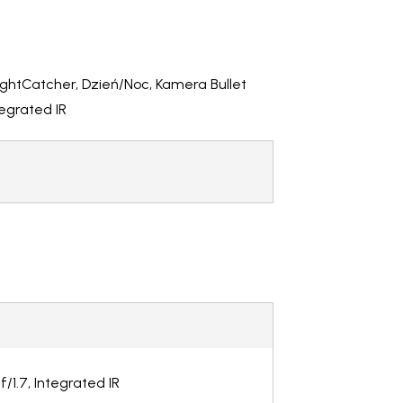
ightCatcher, Dzień/Noc, Kamera Bullet
tegrated IR
1.7, Integrated IR