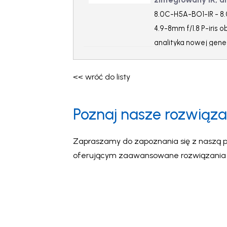
8.0C-H5A-BO1-IR - 8.
4.9-8mm f/1.8 P-iris o
analityka nowej gene
<< wróć do listy
Poznaj nasze rozwiąza
Zapraszamy do zapoznania się z naszą p
oferującym zaawansowane rozwiązania wi
intuicyjność oraz inteligentne wsparcie 