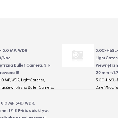
– 5.0 MP, WDR,
5.0C-H6SL-
ń/Noc,
LightCatch
rzna Bullet Camera, 3.1-
Wewnętrzna
growana IR
29 mm f/1.
.0 MP, WDR, LightCatcher,
5.0C-H6SL-B
na/Zewnętrzna Bullet Camera,
Dzień/Noc, 
egrowana IR
10,9-29 mm 
 8.0 MP (4K) WDR,
mm f/1.8 P-iris obiektyw,
nalityka nowej generacji