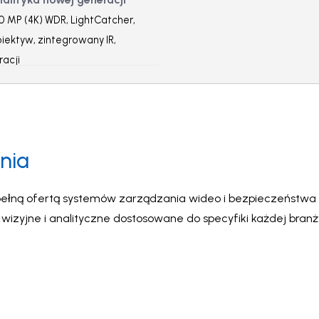
0 MP (4K) WDR, LightCatcher,
biektyw, zintegrowany IR,
racji
nia
ełną ofertą systemów zarządzania wideo i bezpieczeństwa A
zyjne i analityczne dostosowane do specyfiki każdej bran
na najwyższym poziomie.