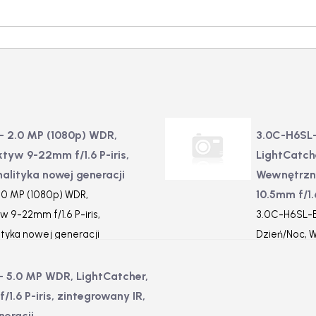
 2.0 MP (1080p) WDR,
3.0C-H6SL-
ktyw 9-22mm f/1.6 P-iris,
LightCatch
nalityka nowej generacji
Wewnętrzna
10.5mm f/1.
.0 MP (1080p) WDR,
w 9-22mm f/1.6 P-iris,
3.0C-H6SL-BO
ityka nowej generacji
Dzień/Noc, 
3.4-10.5mm f
 5.0 MP WDR, LightCatcher,
1.6 P-iris, zintegrowany IR,
neracji