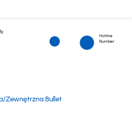
dy
Hotline
Number
a/Zewnętrzna Bullet