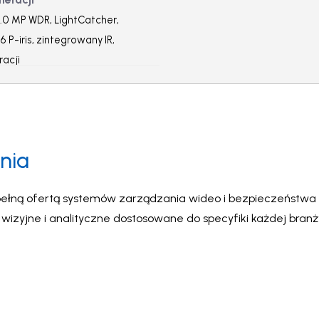
.0 MP WDR, LightCatcher,
 P-iris, zintegrowany IR,
racji
nia
ełną ofertą systemów zarządzania wideo i bezpieczeństwa A
zyjne i analityczne dostosowane do specyfiki każdej bran
na najwyższym poziomie.