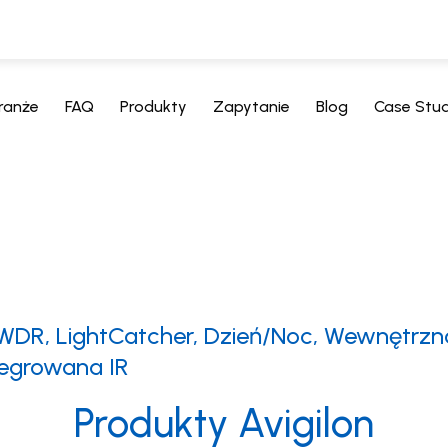
ranże
FAQ
Produkty
Zapytanie
Blog
Case Stu
 WDR, LightCatcher, Dzień/Noc, Wewnętrzn
tegrowana IR
Produkty Avigilon