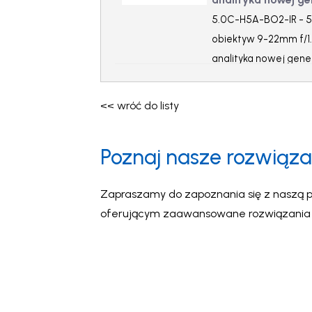
5.0C-H5A-BO2-IR - 5
obiektyw 9-22mm f/1.6
analityka nowej gene
<< wróć do listy
Poznaj nasze rozwiąza
Zapraszamy do zapoznania się z naszą p
oferującym zaawansowane rozwiązania wi
intuicyjność oraz inteligentne wsparcie 