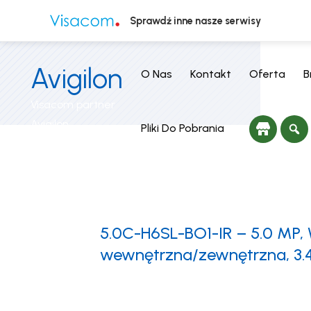
Sprawdź inne nasze serwisy
Avigilon
O Nas
Kontakt
Oferta
B
Visacom partner
Avigilon
Pliki Do Pobrania
5.0C-H6SL-BO1-IR – 5.0 MP,
wewnętrzna/zewnętrzna, 3.4