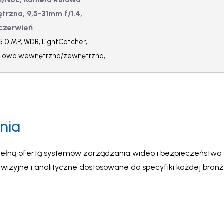
rzna, 9,5-31mm f/1.4,
czerwień
.0 MP, WDR, LightCatcher,
ulowa wewnętrzna/zewnętrzna,
tegrowana podczerwień
nia
ełną ofertą systemów zarządzania wideo i bezpieczeństwa A
zyjne i analityczne dostosowane do specyfiki każdej bran
na najwyższym poziomie.