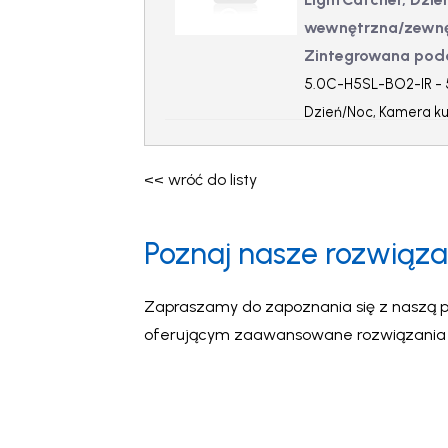
wewnętrzna/zewnęt
Zintegrowana pod
5.0C-H5SL-BO2-IR - 5
Dzień/Noc, Kamera k
9,5-31mm f/1.4, Zin
<< wróć do listy
Poznaj nasze rozwiąza
Zapraszamy do zapoznania się z naszą p
oferującym zaawansowane rozwiązania wi
intuicyjność oraz inteligentne wsparcie 