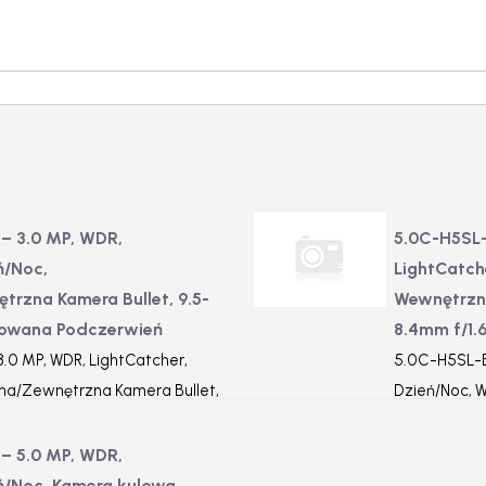
– 3.0 MP, WDR,
5.0C-H5SL-
ń/Noc,
LightCatch
rzna Kamera Bullet, 9.5-
Wewnętrzna
growana Podczerwień
8.4mm f/1.
.0 MP, WDR, LightCatcher,
5.0C-H5SL-BO
na/Zewnętrzna Kamera Bullet,
Dzień/Noc, 
tegrowana Podczerwień
3.1-8.4mm f/
– 5.0 MP, WDR,
eń/Noc, Kamera kulowa