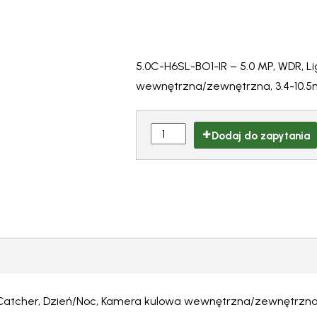
5.0C-H6SL-BO1-IR – 5.0 MP, WDR, L
wewnętrzna/zewnętrzna, 3.4-10.5
Dodaj do zapytania
tCatcher, Dzień/Noc, Kamera kulowa wewnętrzna/zewnętrzna,