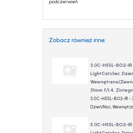
podczerwień
Zobacz również inne:
3.0C-H5SL-BO2-IR 
LightCatcher, Dzie
Wewnętrzna/Zewnęt
31mm f/1.4, Zinte
3.0C-H5SL-BO2-IR - 3
Dzień/Noc, Wewnętrz
9.5-31mm f/1.4, Zin
5.0C-H5SL-BO2-IR 
LightCatcher, Dzi