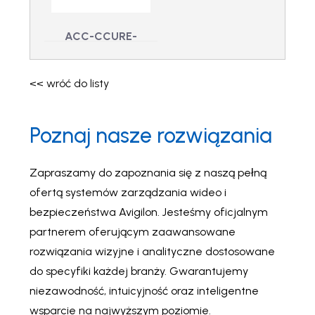
wydrukowany
ACC-CCURE-
ALARM-2.90-P –
Integracja alarmu
<< wróć do listy
CCure v2.90,
drukowana
Poznaj nasze rozwiązania
ACC-CCURE-
ALARM-2.90-P -
Integracja alarmu
CCure v2.90,
Zapraszamy do zapoznania się z naszą pełną
drukowana
ofertą systemów zarządzania wideo i
bezpieczeństwa Avigilon. Jesteśmy oficjalnym
partnerem oferującym zaawansowane
rozwiązania wizyjne i analityczne dostosowane
do specyfiki każdej branży. Gwarantujemy
niezawodność, intuicyjność oraz inteligentne
wsparcie na najwyższym poziomie.