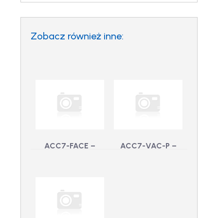
Zobacz również inne:
ACC7-FACE –
ACC7-VAC-P –
Kanał twarzy
Kanał ACC7 Video
ACC7
Analytics,
ACC7-FACE - Kanał
wydrukowany
twarzy ACC7
ACC7-VAC-P - Kanał
ACC7 Video
Analytics,