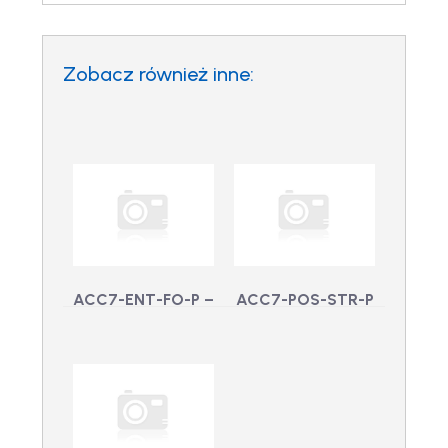
Zobacz również inne:
ACC7-ENT-FO-P –
ACC7-POS-STR-P
Kanał
– ACC 7 Point of
przełączania
Sale stream,
awaryjnego ACC
drukowany
ACC7-POS-STR-P -
7 ENT, drukowany
ACC 7 Point of Sale
ACC7-ENT-FO-P -
stream, drukowany
Kanał przełączania