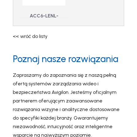
awaryjnego ACC 7
ENT, drukowany
ACC6-LENL-
ONGRD – ACC6
Lenel OnGuard
<< wróć do listy
Integ.
ACC6-LENL-ONGRD
- ACC6 Lenel
Poznaj nasze rozwiązania
OnGuard Integ.
Zapraszamy do zapoznania się z naszą pełną
ofertą systemów zarządzania wideo i
bezpieczeństwa Avigilon. Jesteśmy oficjalnym
partnerem oferującym zaawansowane
rozwiązania wizyjne i analityczne dostosowane
do specyfiki każdej branży. Gwarantujemy
niezawodność, intuicyjność oraz inteligentne
wsparcie na najwyższym poziomie.