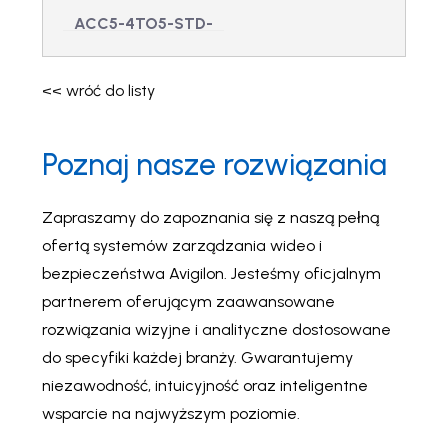
ACC5-4TO5-STD-
UPG –
Aktualizacja
<< wróć do listy
wersji
standardowej
Poznaj nasze rozwiązania
ACC 4 do 5
ACC5-4TO5-STD-
UPG - Aktualizacja
wersji standardowej
Zapraszamy do zapoznania się z naszą pełną
ACC 4 do 5
ofertą systemów zarządzania wideo i
bezpieczeństwa Avigilon. Jesteśmy oficjalnym
partnerem oferującym zaawansowane
rozwiązania wizyjne i analityczne dostosowane
do specyfiki każdej branży. Gwarantujemy
niezawodność, intuicyjność oraz inteligentne
wsparcie na najwyższym poziomie.