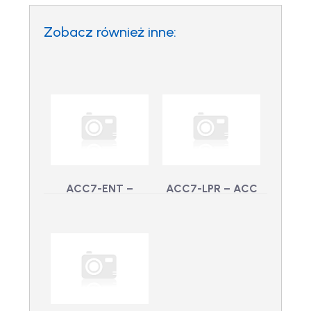
Zobacz również inne:
ACC7-ENT –
ACC7-LPR – ACC
Kanał kamery ACC
7 pas LPR
ACC7-LPR - ACC 7
7 Enterprise
pas LPR
ACC7-ENT - Kanał
kamery ACC 7
Enterprise