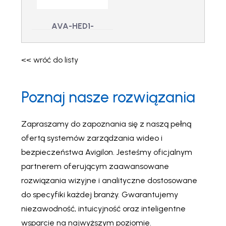
16P09
europejskim
przewodem
AVA-HED1-
zasilającym,
NVR4X-STD-
220W
CONNECT –
<< wróć do listy
PS-220W-RPA-RGD-
Zestaw łączności
8P-EU - Zasilacz do
8-portowego
AVA dla modeli
wytrzymałego
Poznaj nasze rozwiązania
urządzenia ES z
STD
europejskim
AVA-HED1-NVR4X-
przewodem
STD-CONNECT -
zasilającym, 220W
Zestaw łączności
Zapraszamy do zapoznania się z naszą pełną
AVA dla modeli STD
ofertą systemów zarządzania wideo i
bezpieczeństwa Avigilon. Jesteśmy oficjalnym
partnerem oferującym zaawansowane
rozwiązania wizyjne i analityczne dostosowane
do specyfiki każdej branży. Gwarantujemy
niezawodność, intuicyjność oraz inteligentne
wsparcie na najwyższym poziomie.