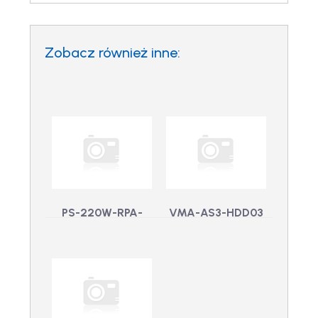
Zobacz również inne:
PS-220W-RPA-
VMA-AS3-HDD03
RGD-8P-EU –
– Dysk twardy
Zasilacz do 8-
HDVA3 3TB dla
portowego
VMA-AS3-16P09
VMA-AS3-HDD03 -
wytrzymałego
Dysk twardy HDVA3
3TB dla VMA-AS3-
urządzenia ES z