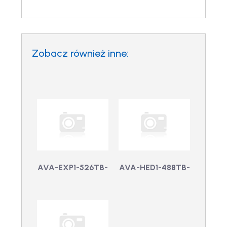
Zobacz również inne:
AVA-EXP1-526TB-
AVA-HED1-488TB-
5YR – Jednostka
5YR – Jednostka
rozszerzania
główna archiwum
archiwum wideo,
wideo, 488TB, 5-
526TB, wsparcie
ROTnia obsługa