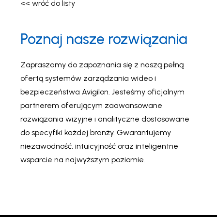
ciasnym
<< wróć do listy
przestrzeniom i
obszarom
wymagającym
dyskretnego
Poznaj nasze rozwiązania
monitorowania za
pomocą małej,
elastycznej kamery
modułowej H5A.
Zapraszamy do zapoznania się z naszą pełną
ofertą systemów zarządzania wideo i
bezpieczeństwa Avigilon. Jesteśmy oficjalnym
partnerem oferującym zaawansowane
rozwiązania wizyjne i analityczne dostosowane
do specyfiki każdej branży. Gwarantujemy
niezawodność, intuicyjność oraz inteligentne
wsparcie na najwyższym poziomie.