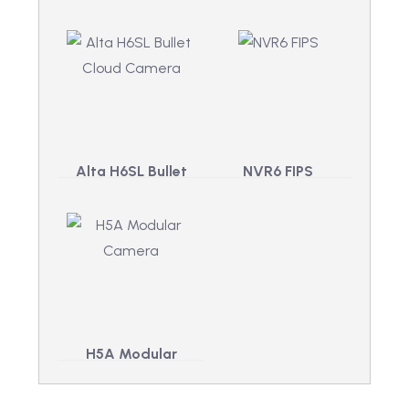
Alta H6SL Bullet
NVR6 FIPS
Zgodne ze
Cloud Camera
standardem FIPS,
Uzyskaj lepszą
wydajne nagrywanie
świadomość
i gęste opcje
sytuacyjną dzięki
przechowywania
analityce wideo
danych dzięki
opartej na sztucznej
sieciowym
inteligencji, ostrym
rejestratorom wideo
obrazom do 5 MP i
(NVR) firmy Avigilon.
szczegółom
dalekiego zasięgu.
H5A Modular
Camera
Zapewnij ochronę