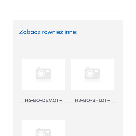
Zobacz również inne:
H6-BO-DEMO1 –
H3-BO-SHLD1 –
Wymienna
Zamienna osłona
pokrywa portu
przeciwsłoneczna
konfiguracji
do kamer
termicznej H6SL
kulowych H3