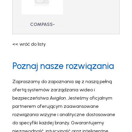
COMPASS-DRIVER-
COMPASS-DRIVER-
VIGILANT-ITS-S1 -
APOLLO - Sterownik
Sterownik SUP:
kontroli dostępu:
Czujny ITS (12 M)
Apollo APACS
COMPASS-
DRIVER-AXIS-
AUDIO-BRIDGE –
<< wróć do listy
Sterownik
urządzenia VoIP:
Poznaj nasze rozwiązania
Axis Audio Bridge
COMPASS-DRIVER-
AXIS-AUDIO-BRIDGE
- Sterownik
Zapraszamy do zapoznania się z naszą pełną
urządzenia VoIP: Axis
ofertą systemów zarządzania wideo i
Audio Bridge
bezpieczeństwa Avigilon. Jesteśmy oficjalnym
partnerem oferującym zaawansowane
rozwiązania wizyjne i analityczne dostosowane
do specyfiki każdej branży. Gwarantujemy
niezawodność, intuicyjność oraz inteligentne