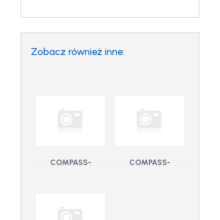
Zobacz również inne:
COMPASS-
COMPASS-
DRIVER-
DRIVER-APOLLO –
VIGILANT-ITS-S1
Sterownik kontroli
– Sterownik SUP:
dostępu: Apollo
Czujny ITS (12 M)
APACS