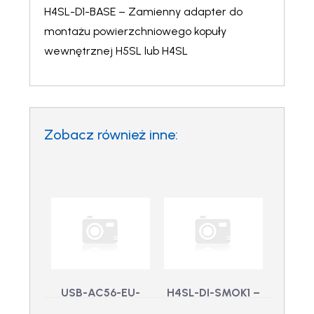
H4SL-D1-BASE – Zamienny adapter do
montażu powierzchniowego kopuły
wewnętrznej H5SL lub H4SL
Zobacz również inne:
USB-AC56-EU-
H4SL-DI-SMOK1 –
MSI – Klucz
Wymienna