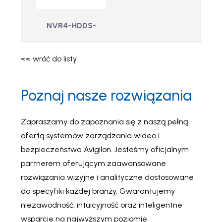
920W
bez przewodu
zasilającego
NVR4-HDDS-
PACK-16TB –
Pakiet rozszerzeń
<< wróć do listy
pamięci masowej,
aby dodać 16 TB
Poznaj nasze rozwiązania
ePamięć masowa
do NVR4-STD-
Zapraszamy do zapoznania się z naszą pełną
32TB lub NVR4-
ofertą systemów zarządzania wideo i
STD-16TB
NVR4-HDDS-PACK-
bezpieczeństwa Avigilon. Jesteśmy oficjalnym
16TB - Pakiet
rozszerzeń pamięci
partnerem oferującym zaawansowane
masowej, aby dodać
rozwiązania wizyjne i analityczne dostosowane
16 TB ePamięć
masowa do NVR4-
do specyfiki każdej branży. Gwarantujemy
STD-32TB lub NVR4-
STD-16TB
niezawodność, intuicyjność oraz inteligentne
wsparcie na najwyższym poziomie.