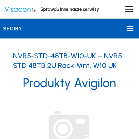
Sprawdź inne nasze serwisy
NVR5-STD-48TB-W10-UK – NVR5
STD 48TB 2U Rack Mnt, W10 UK
Produkty Avigilon