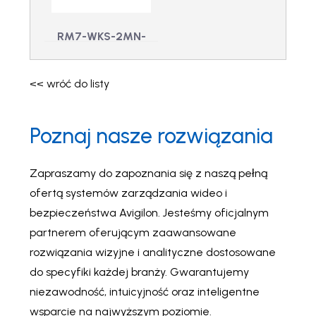
NVR4-VAL-16TB-UK -
96TB 2U Rack Mnt,
NVR4Wartość 16TB,
WS19 UK
1U Rack Mount,
RM7-WKS-2MN-
Windows 10, Wielka
Brytania
EU – Stacja
robocza do
<< wróć do listy
zdalnego
monitorowania, 2
Poznaj nasze rozwiązania
monitory, UE
RM7-WKS-2MN-EU -
Stacja robocza do
zdalnego
Zapraszamy do zapoznania się z naszą pełną
monitorowania, 2
ofertą systemów zarządzania wideo i
monitory, UE
bezpieczeństwa Avigilon. Jesteśmy oficjalnym
partnerem oferującym zaawansowane
rozwiązania wizyjne i analityczne dostosowane
do specyfiki każdej branży. Gwarantujemy
niezawodność, intuicyjność oraz inteligentne
wsparcie na najwyższym poziomie.