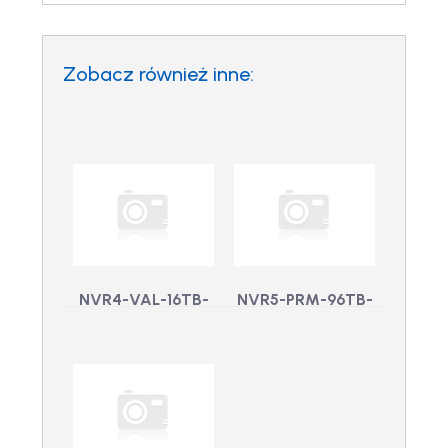
Zobacz również inne:
NVR4-VAL-16TB-
NVR5-PRM-96TB-
UK –
S19-UK – NVR5
NVR4Wartość
PRM 96TB 2U
16TB, 1U Rack
Rack Mnt, WS19
Mount, Windows
UK
NVR5-PRM-96TB-
10, Wielka Brytania
S19-UK - NVR5 PRM