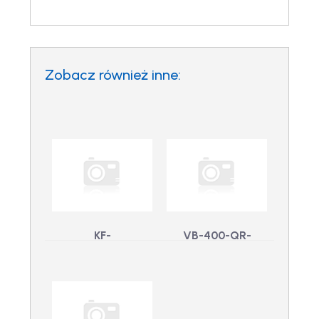
Zobacz również inne:
KF-
VB-400-QR-
DOCKRUCKSACK
KFSTUD – Klick
– Szybka stacja
Fast Quick
dokująca do
Release Stud dla
plecaka Klick
VB-440-64-QR-N