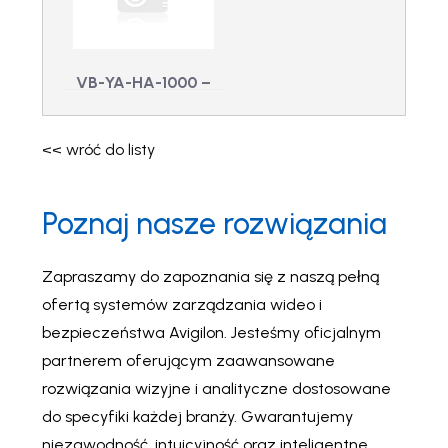
KF-DOCKRUCKSACK
VB-400-QR-KFSTUD
- Szybka stacja
- Klick Fast Quick
dokująca do plecaka
Release Stud dla VB-
Klick
440-64-QR-N
VB-YA-HA-1000 –
Zestaw do
mocowania
<< wróć do listy
czujnika kabury
Aware 1000-off
Poznaj nasze rozwiązania
VB-YA-HA-1000 -
Zestaw do
mocowania czujnika
kabury Aware 1000-
Zapraszamy do zapoznania się z naszą pełną
off
ofertą systemów zarządzania wideo i
bezpieczeństwa Avigilon. Jesteśmy oficjalnym
partnerem oferującym zaawansowane
rozwiązania wizyjne i analityczne dostosowane
do specyfiki każdej branży. Gwarantujemy
niezawodność, intuicyjność oraz inteligentne