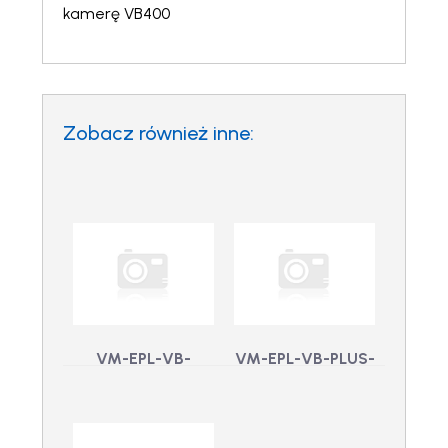
kamerę VB400
Zobacz również inne:
VM-EPL-VB-
VM-EPL-VB-PLUS-
CONNECT-TO-
1 – LicencjaSe: 1x
PLUS-1 – Licencja:
licencja
1x VideoManager
VideoManager