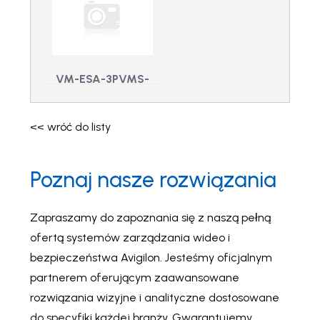
AKTUALIZACJA
PLUS dla kamery
licencji dla kamery
noszonej na ciele
VB400 noszonej
VB400
VM-EPL-VB-PLUS-1 -
na ciele
VM-ESA-3PVMS-
LicencjaSe: 1x
VM-EPL-VB-
licencja
12M – 12 m dla
CONNECT-TO-
VideoManager PLUS
PLUS-1 - Licencja: 1x
dla kamery noszonej
VideoManager
VideoManager
na ciele VB400
<< wróć do listy
AKTUALIZACJA
VMS innej firmy
licencji dla kamery
VM-ESA-3PVMS-12M
VB400 noszonej na
- 12 m dla
ciele
Poznaj nasze rozwiązania
VideoManager VMS
innej firmy
Zapraszamy do zapoznania się z naszą pełną
ofertą systemów zarządzania wideo i
bezpieczeństwa Avigilon. Jesteśmy oficjalnym
partnerem oferującym zaawansowane
rozwiązania wizyjne i analityczne dostosowane
do specyfiki każdej branży. Gwarantujemy