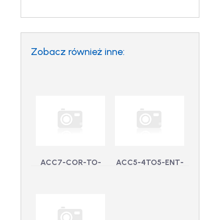
Zobacz również inne:
ACC7-COR-TO-
ACC5-4TO5-ENT-
STD-UPG – ACC 7
UPG –
CORE do STD
Aktualizacja
Edition UPG
wersji ACC 4 do 5
ACC7-COR-TO-
Enterprise