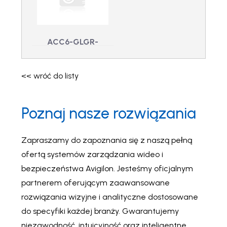
STD-UPG - ACC 7
ACC5-4TO5-ENT-
CORE do STD Edition
UPG - Aktualizacja
UPG
wersji ACC 4 do 5
Enterprise
ACC6-GLGR-
CMNDC – ACC6
Gallagher CmdC
<< wróć do listy
Integ.
ACC6-GLGR-
CMNDC - ACC6
Poznaj nasze rozwiązania
Gallagher CmdC
Integ.
Zapraszamy do zapoznania się z naszą pełną
ofertą systemów zarządzania wideo i
bezpieczeństwa Avigilon. Jesteśmy oficjalnym
partnerem oferującym zaawansowane
rozwiązania wizyjne i analityczne dostosowane
do specyfiki każdej branży. Gwarantujemy
niezawodność, intuicyjność oraz inteligentne