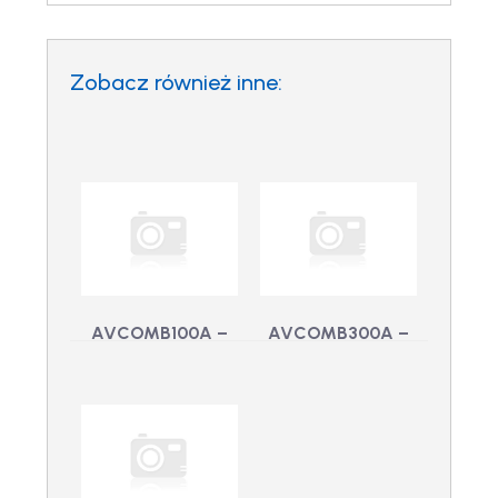
Zobacz również inne:
AVCOMB100A –
AVCOMB300A –
Skrzynka
Skrzynka
komunikacyjna
komunikacyjna
220-230Vac
120-127Vac
AVCOMB100A -
AVCOMB300A -
Skrzynka
Skrzynka
komunikacyjna 220-
komunikacyjna 120-