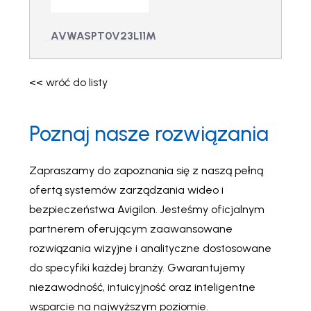
230Vac
127Vac
AVWASPT0V23L11M00
– Zbiornik na
wodę 23l 230Vac-
<< wróć do listy
24Vac-120Vac
AVWASPT0V23L11M00
- Zbiornik na wodę
Poznaj nasze rozwiązania
23l 230Vac-24Vac-
120Vac
Zapraszamy do zapoznania się z naszą pełną
ofertą systemów zarządzania wideo i
bezpieczeństwa Avigilon. Jesteśmy oficjalnym
partnerem oferującym zaawansowane
rozwiązania wizyjne i analityczne dostosowane
do specyfiki każdej branży. Gwarantujemy
niezawodność, intuicyjność oraz inteligentne
wsparcie na najwyższym poziomie.