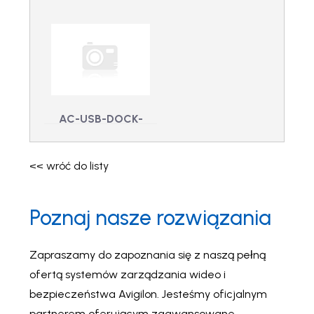
Tilting KlickFast
Zapasowy
dla bazy QR
podkład
VB-400-QR-KFTILT -
mocujący do
VB-400 Tilting
KlickFast dla bazy QR
Holster Aware
VB-YA-HA-PRIMER -
Zapasowy podkład
mocujący do Holster
AC-USB-DOCK-
Aware
050 – Kabel USB
do kamer
<< wróć do listy
noszonych na
ciele
Poznaj nasze rozwiązania
AC-USB-DOCK-050
- Kabel USB do
kamer noszonych na
ciele
Zapraszamy do zapoznania się z naszą pełną
ofertą systemów zarządzania wideo i
bezpieczeństwa Avigilon. Jesteśmy oficjalnym
partnerem oferującym zaawansowane